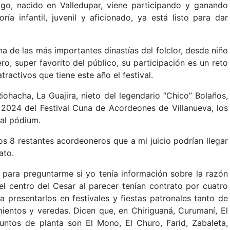
go, nacido en Valledupar, viene participando y ganando
ría infantil, juvenil y aficionado, ya está listo para dar
una de las más importantes dinastías del folclor, desde niño
o, super favorito del público, su participación es un reto
atractivos que tiene este año el festival.
iohacha, La Guajira, nieto del legendario “Chico” Bolaños,
l 2024 del Festival Cuna de Acordeones de Villanueva, los
 al pódium.
os 8 restantes acordeoneros que a mi juicio podrían llegar
lenato.
 para preguntarme si yo tenía información sobre la razón
el centro del Cesar al parecer tenían contrato por cuatro
a presentarlos en festivales y fiestas patronales tanto de
ientos y veredas. Dicen que, en Chiriguaná, Curumaní, El
juntos de planta son El Mono, El Churo, Farid, Zabaleta,