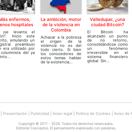
Más enfermos,
La ambición, motor
Valledupar, ¿una
enos hospitales
de la violencia en
ciudad Bitcoin?
Colombia
 ¡se levanta el
El Bitcoin ha
lón!”. Inicio este
alcanzado un punto
Achacar a la pobreza
crito, emulando un
de no retorno,
el origen de la
gistral preámbulo
consolidándose como
violencia no es del
 era utilizado por
un fenómeno
todo cierto. Si bien
 columnista del ya
irreversible en el
los conocedores de
into...
sistema financiero
estos temas hablan
global. Sin...
de la existencia...
|
Presentación
|
Publicidad
|
Aviso legal
|
Política de Cookies
|
Aviso de 
Copyright © 2011 - 2026. Todos los derechos reservados.
Editorial Conceptos. El pensamiento expresado con palabras.