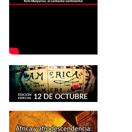
Rafa Manjarrez, el cantautor sentimental