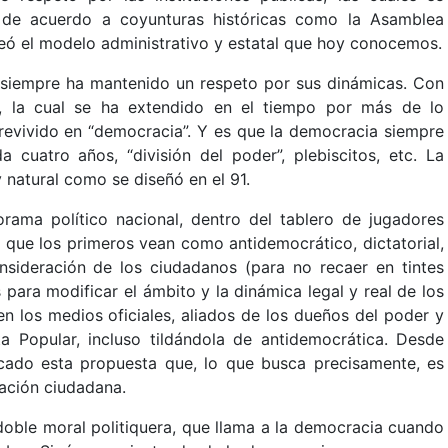
e de acuerdo a coyunturas históricas como la Asamblea
deó el modelo administrativo y estatal que hoy conocemos.
s siempre ha mantenido un respeto por sus dinámicas. Con
r, la cual se ha extendido en el tiempo por más de lo
brevivido en “democracia”. Y es que la democracia siempre
a cuatro años, “división del poder”, plebiscitos, etc. La
natural como se diseñó en el 91.
rama político nacional, dentro del tablero de jugadores
s que los primeros vean como antidemocrático, dictatorial,
sideración de los ciudadanos (para no recaer en tintes
 para modificar el ámbito y la dinámica legal y real de los
en los medios oficiales, aliados de los dueños del poder y
a Popular, incluso tildándola de antidemocrática. Desde
cado esta propuesta que, lo que busca precisamente, es
pación ciudadana.
doble moral politiquera, que llama a la democracia cuando