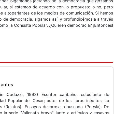
cabar. Sigámonos jactando de la democracia que gozamos
ular, si estamos de acuerdo con lo propuesto o no, pero
os altoparlantes de los medios de comunicación. Si hemos
ito de democracia, sigamos así, y profundicémosla a través
omo la Consulta Popular. ¿Quieren democracia? ¡Entonces!
rantes
n Codazzi, 1993) Escritor caribeño, estudiante de
ad Popular del Cesar; autor de los libros inéditos: La
s (Relatos); Ensayos de prosa rebuscada (Poesía). De
 la serie "Vallenato bravo", junto a artículos y ensayos