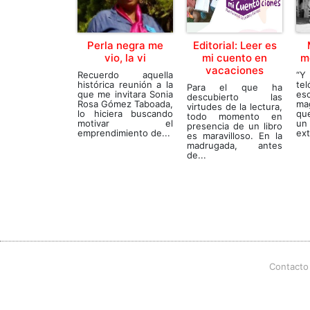
Perla negra me
Editorial: Leer es
vio, la vi
mi cuento en
m
vacaciones
Recuerdo aquella
“Y
histórica reunión a la
te
Para el que ha
que me invitara Sonia
es
descubierto las
Rosa Gómez Taboada,
ma
virtudes de la lectura,
lo hiciera buscando
que
todo momento en
motivar el
un
presencia de un libro
emprendimiento de...
ext
es maravilloso. En la
madrugada, antes
de...
Contacto