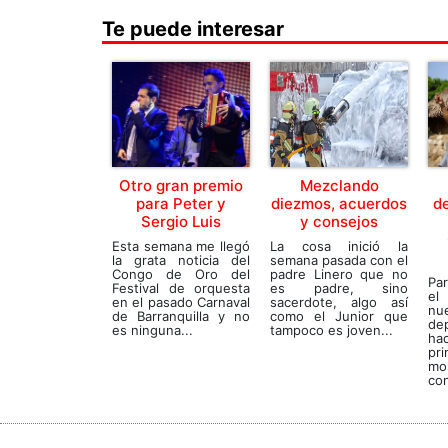
Te puede interesar
Otro gran premio
Mezclando
para Peter y
diezmos, acuerdos
d
Sergio Luis
y consejos
Esta semana me llegó
La cosa inició la
la grata noticia del
semana pasada con el
Congo de Oro del
padre Linero que no
Par
Festival de orquesta
es padre, sino
el
en el pasado Carnaval
sacerdote, algo así
nu
de Barranquilla y no
como el Junior que
de
es ninguna...
tampoco es joven...
ha
pr
mo
con