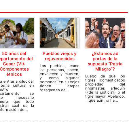
50 años del
Pueblos viejos y
¿Estamos ad
epartamento del
rejuvenecidos
portas de la
Cesar (VI):
supuesta “Patria
Los pueblos, como
Componentes
Milagro”?
las personas, nacen,
étnicos
envejecen y mueren,
Luego de que los
y como algunas
tigres domesticados
a entrar a dilucidar
personas, en su vejez
propiedad del
 tema cultural en
tienen etapas
ringmaster, arlequín
estro
rozagantes de...
(¿de la justicia?) o el
partamento se
tigre mayor, Abelardo,
ce necesario
__que aún no ha...
imero que todo
strar cual es la
formación de...