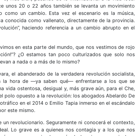
ce unos 20 o 22 años también se levanta un movimiento
 o como un cambio. Esta vez el escenario es la música,
ica conocida como vallenato, directamente de la provincia.
volución”, haciendo referencia a un cambio abrupto en el
ivimos en esta parte del mundo, que nos vestimos de rojo
ución!”? ¿O estamos tan poco culturizados que solo nos
 llevan a nada o a más de lo mismo?
ara, el abanderado de la verdadera revolución socialista,
 a la hora de —ya saben qué— enfrentarse a los que se
a vida ostentosa, desigual y, más grave aún, para el Che,
 el polo opuesto a la revolución: los abogados Abelardo De
cotráfico en el 2014 o Emilio Tapia inmerso en el escándalo
por este mismo.
ue un revolucionario. Seguramente ni conocerá el contexto,
ideal. Lo grave es a quienes nos contagia y a los que nos