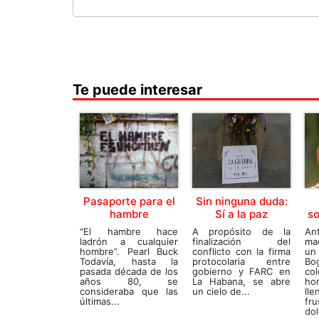
Te puede interesar
Pasaporte para el
Sin ninguna duda:
hambre
Sí a la paz
so
“El hambre hace
A propósito de la
An
ladrón a cualquier
finalización del
ma
hombre”. Pearl Buck
conflicto con la firma
un
Todavía, hasta la
protocolaria entre
B
pasada década de los
gobierno y FARC en
co
años 80, se
La Habana, se abre
hor
consideraba que las
un cielo de...
l
últimas...
fr
dol