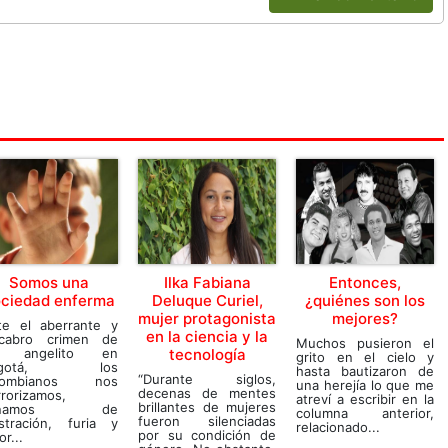
Somos una
Ilka Fabiana
Entonces,
ciedad enferma
Deluque Curiel,
¿quiénes son los
mujer protagonista
mejores?
te el aberrante y
en la ciencia y la
cabro crimen de
Muchos pusieron el
 angelito en
tecnología
grito en el cielo y
ogotá, los
hasta bautizaron de
“Durante siglos,
lombianos nos
una herejía lo que me
decenas de mentes
rorizamos,
atreví a escribir en la
brillantes de mujeres
lenamos de
columna anterior,
fueron silenciadas
ustración, furia y
relacionado...
por su condición de
or...