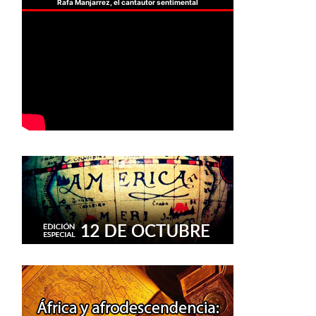
Rafa Manjarrez, el cantautor sentimental