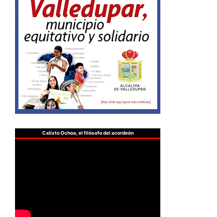
Calixto Ochoa, el filósofo del acordeón