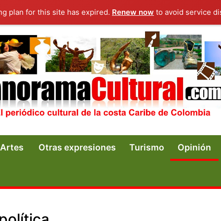
ng plan for this site has expired.
Renew now
to avoid service di
Artes
Otras expresiones
Turismo
Opinión
olítica