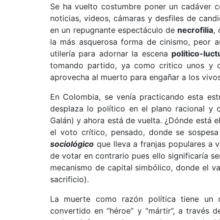
Se ha vuelto costumbre poner un cadáver c
noticias, videos, cámaras y desfiles de can
en un repugnante espectáculo de
necrofilia
,
la más asquerosa forma de cinismo, peor aú
utilería para adornar la escena
político-luc
tomando partido, ya como critico unos y 
aprovecha al muerto para engañar a los vivos
En Colombia, se venía practicando esta est
desplaza lo político en el plano racional y c
Galán) y ahora está de vuelta. ¿Dónde está e
el voto crítico, pensado, donde se sospes
sociológico
que lleva a franjas populares a 
de votar en contrario pues ello significaría se
mecanismo de capital simbólico, donde el val
sacrificio).
La muerte como razón política tiene un 
convertido en “héroe” y “mártir”, a través de