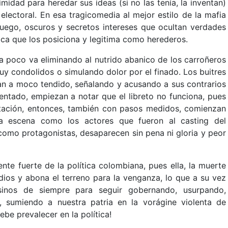
imidad para heredar sus ideas (si no las tenía, la inventan)
lectoral. En esa tragicomedia al mejor estilo de la mafia
uego, oscuros y secretos intereses que ocultan verdades
ica que los posiciona y legitima como herederos.
 poco va eliminando al nutrido abanico de los carroñeros
uy condolidos o simulando dolor por el finado. Los buitres
ban a moco tendido, señalando y acusando a sus contrarios
entado, empiezan a notar que el libreto no funciona, pues
tación, entonces, también con pasos medidos, comienzan
la escena como los actores que fueron al casting del
omo protagonistas, desaparecen sin pena ni gloria y peor
nte fuerte de la política colombiana, pues ella, la muerte
dios y abona el terreno para la venganza, lo que a su vez
sinos de siempre para seguir gobernando, usurpando,
, sumiendo a nuestra patria en la vorágine violenta de
ebe prevalecer en la política!