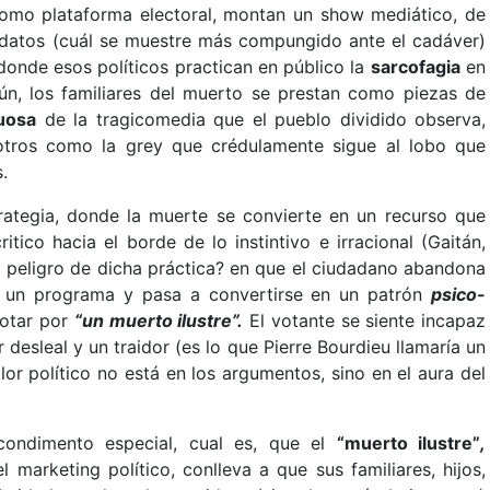
omo plataforma electoral, montan un show mediático, de
didatos (cuál se muestre más compungido ante el cadáver)
 donde esos políticos practican en público la
sarcofagia
en
n, los familiares del muerto se prestan como piezas de
tuosa
de la tragicomedia que el pueblo dividido observa,
otros como la grey que crédulamente sigue al lobo que
.
rategia, donde la muerte se convierte en un recurso que
ritico hacia el borde de lo instintivo e irracional (Gaitán,
l peligro de dicha práctica? en que el ciudadano abandona
a un programa y pasa a convertirse en un patrón
psico-
votar por
“un muerto ilustre”.
El votante se siente incapaz
r desleal y un traidor (es lo que Pierre Bourdieu llamaría un
or político no está en los argumentos, sino en el aura del
condimento especial, cual es, que el
“muerto ilustre”
,
l marketing político, conlleva a que sus familiares, hijos,