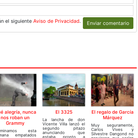
n el siguiente
Aviso de Privacidad
.
Enviar comentario
é alegría, nunca
El 3325
El regalo de García
nos roban un
Márquez
La lancha de don
Grammy
Vicente Villa lanzó el
Muy seguramente,
segundo pitazo
Carlos Vives y
rminamos esta
anunciando que
Silvestre Dangond no
mana empatados
estaba pronto a