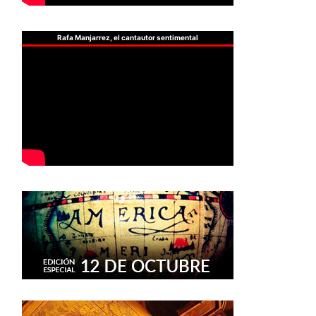
Rafa Manjarrez, el cantautor sentimental