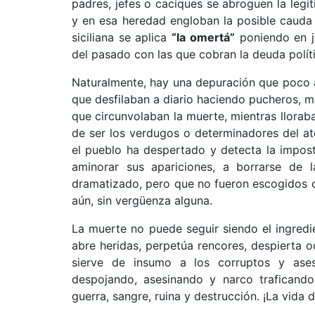
padres, jefes o caciques se abroguen la legit
y en esa heredad engloban la posible cauda e
siciliana se aplica
“la omertá”
poniendo en j
del pasado con las que cobran la deuda polít
Naturalmente, hay una depuración que poco a
que desfilaban a diario haciendo pucheros, m
que circunvolaban la muerte, mientras llora
de ser los verdugos o determinadores del at
el pueblo ha despertado y detecta la impos
aminorar sus apariciones, a borrarse de 
dramatizado, pero que no fueron escogidos c
aún, sin vergüenza alguna.
La muerte no puede seguir siendo el ingredie
abre heridas, perpetúa rencores, despierta o
sierve de insumo a los corruptos y ase
despojando, asesinando y narco traficando
guerra, sangre, ruina y destrucción. ¡La vida d