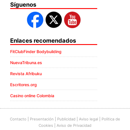
Síguenos
Enlaces recomendados
FitClubFinder Bodybuilding
NuevaTribuna.es
Revista Afribuku
Escritores.org
Casino online Colombia
Contacto
|
Presentación
|
Publicidad
|
Aviso legal
|
Política de
Cookies
|
Aviso de Privacidad