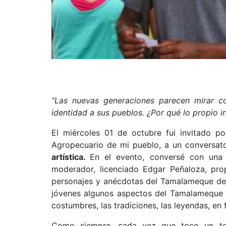
“Las nuevas generaciones parecen mirar c
identidad a sus pueblos. ¿Por qué lo propio 
El miércoles 01 de octubre fui invitado por
Agropecuario de mi pueblo, a un conversat
artística.
En el evento, conversé con una 
moderador, licenciado Edgar Peñaloza, prop
personajes y anécdotas del Tamalameque de a
jóvenes algunos aspectos del Tamalameque d
costumbres, las tradiciones, las leyendas, en f
Como siempre, cada vez que toco un te