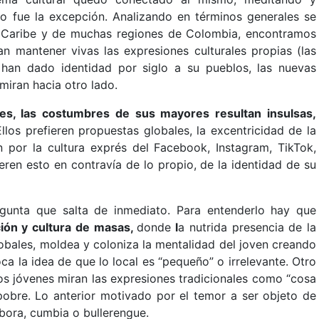
 no fue la excepción. Analizando en términos generales se
l Caribe y de muchas regiones de Colombia, encontramos
tan mantener vivas las expresiones culturales propias (las
 han dado identidad por siglo a su pueblos, las nuevas
miran hacia otro lado.
nes, las costumbres de sus mayores resultan insulsas,
Ellos prefieren propuestas globales, la excentricidad de la
n por la cultura exprés del Facebook, Instagram, TikTok,
ieren esto en contravía de lo propio, de la identidad de su
gunta que salta de inmediato. Para entenderlo hay que
ción y cultura de masas,
donde
l
a nutrida presencia de la
obales, moldea y coloniza la mentalidad del joven creando
a la idea de que lo local es “pequeño” o irrelevante. Otro
os jóvenes miran las expresiones tradicionales como “cosa
 pobre. Lo anterior motivado por el temor a ser objeto de
mbora, cumbia o bullerengue.