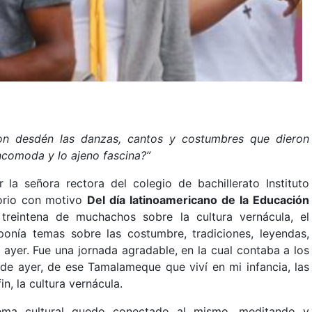
on desdén las danzas, cantos y costumbres que dieron
incomoda y lo ajeno fascina?”
 la señora rectora del colegio de bachillerato Instituto
orio con motivo
Del día latinoamericano de la Educación
treintena de muchachos sobre la cultura vernácula, el
onía temas sobre las costumbre, tradiciones, leyendas,
yer. Fue una jornada agradable, en la cual contaba a los
e ayer, de ese Tamalameque que viví en mi infancia, las
in, la cultura vernácula.
ma cultural quedo conectado al mismo, meditando y