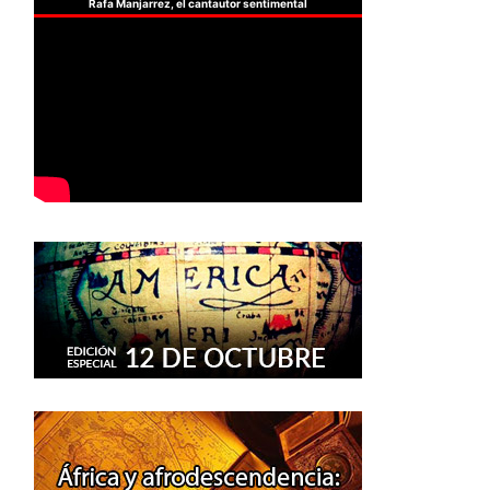
Rafa Manjarrez, el cantautor sentimental