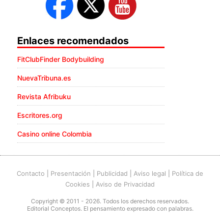
Enlaces recomendados
FitClubFinder Bodybuilding
NuevaTribuna.es
Revista Afribuku
Escritores.org
Casino online Colombia
Contacto
|
Presentación
|
Publicidad
|
Aviso legal
|
Política de
Cookies
|
Aviso de Privacidad
Copyright © 2011 - 2026. Todos los derechos reservados.
Editorial Conceptos. El pensamiento expresado con palabras.