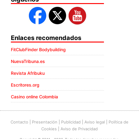
Enlaces recomendados
FitClubFinder Bodybuilding
NuevaTribuna.es
Revista Afribuku
Escritores.org
Casino online Colombia
Contacto
|
Presentación
|
Publicidad
|
Aviso legal
|
Política de
Cookies
|
Aviso de Privacidad