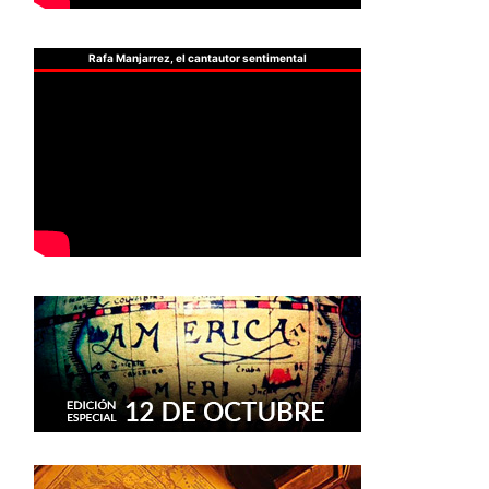
Rafa Manjarrez, el cantautor sentimental