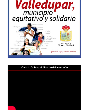
Calixto Ochoa, el filósofo del acordeón