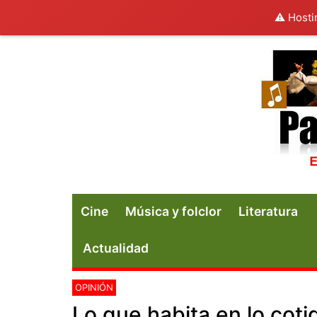
⚠️ Hosti
Cine
Música y folclor
Literatura
Actualidad
OPINIÓN
Lo que habita en lo coti