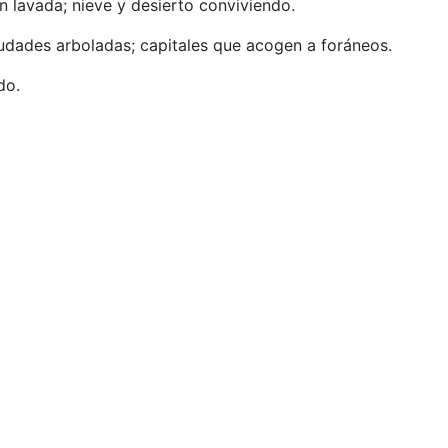
én lavada; nieve y desierto conviviendo.
udades arboladas; capitales que acogen a foráneos.
ido.
.