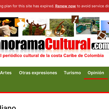
ng plan for this site has expired.
Renew now
to avoid service di
Artes
Otras expresiones
Turismo
Opinión
diano