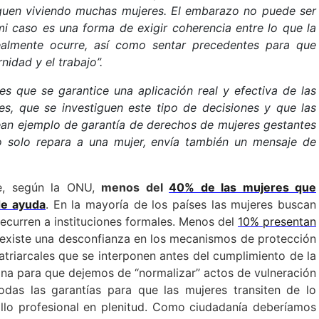
siguen viviendo muchas mujeres. El embarazo no puede ser
mi caso es una forma de exigir coherencia entre lo que la
ealmente ocurre, así como sentar precedentes para que
nidad y el trabajo”.
 es que se garantice una aplicación real y efectiva de las
s, que se investiguen este tipo de decisiones y que las
 sean ejemplo de garantía de derechos de mujeres gestantes
no solo repara a una mujer, envía también un mensaje de
ue, según la ONU,
menos del
40% de las mujeres que
de ayuda
. En la mayoría de los países las mujeres buscan
ecurren a instituciones formales. Menos del
10% presentan
 existe una desconfianza en los mecanismos de protección
triarcales que se interponen antes del cumplimiento de la
umna para que dejemos de “normalizar” actos de vulneración
das las garantías para que las mujeres transiten de lo
ollo profesional en plenitud. Como ciudadanía deberíamos