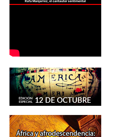
Rafa Manjarrez, el cantautor sentimental