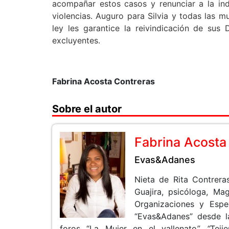
acompañar estos casos y renunciar a la ind
violencias. Auguro para Silvia y todas las m
ley les garantice la reivindicación de sus
excluyentes.
Fabrina Acosta Contreras
Sobre el autor
Fabrina Acosta
Evas&Adanes
Nieta de Rita Contrera
Guajira, psicóloga, Ma
Organizaciones y Espe
“Evas&Adanes” desde la
foros “La Mujer en el vallenato
”, “
Teji