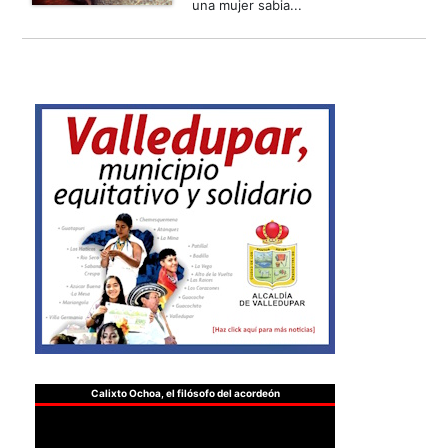
una mujer sabia...
Calixto Ochoa, el filósofo del acordeón