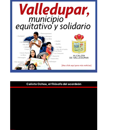
Calixto Ochoa, el filósofo del acordeón