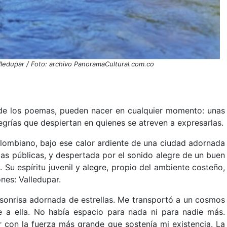
alledupar / Foto: archivo PanoramaCultural.com.co
as de los poemas, pueden nacer en cualquier momento: unas
legrías que despiertan en quienes se atreven a expresarlas.
olombiano, bajo ese calor ardiente de una ciudad adornada
as públicas, y despertada por el sonido alegre de un buen
 Su espíritu juvenil y alegre, propio del ambiente costeño,
nes: Valledupar.
 sonrisa adornada de estrellas. Me transportó a un cosmos
 a ella. No había espacio para nada ni para nadie más.
 con la fuerza más grande que sostenía mi existencia. La