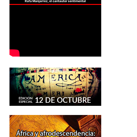
Rafa Manjarrez, el cantautor sentimental