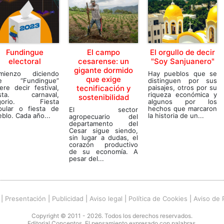
Fundingue
El campo
El orgullo de decir
electoral
cesarense: un
"Soy Sanjuanero"
gigante dormido
mienzo diciendo
Hay pueblos que se
que exige
e “Fundingue”
distinguen por sus
ere decir festival,
tecnificación y
paisajes, otros por su
esta. carnaval,
riqueza económica y
sostenibilidad
lgorio. Fiesta
algunos por los
pular o fiesta de
hechos que marcaron
El sector
blo. Cada año...
la historia de un...
agropecuario del
departamento del
Cesar sigue siendo,
sin lugar a dudas, el
corazón productivo
de su economía. A
pesar del...
|
Presentación
|
Publicidad
|
Aviso legal
|
Política de Cookies
|
Aviso de 
Copyright © 2011 - 2026. Todos los derechos reservados.
Editorial Conceptos. El pensamiento expresado con palabras.