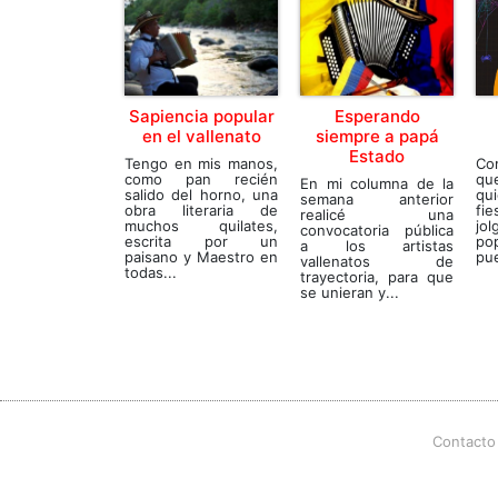
Sapiencia popular
Esperando
en el vallenato
siempre a papá
Estado
Tengo en mis manos,
Co
como pan recién
qu
En mi columna de la
salido del horno, una
qui
semana anterior
obra literaria de
fi
realicé una
muchos quilates,
jo
convocatoria pública
escrita por un
po
a los artistas
paisano y Maestro en
pue
vallenatos de
todas...
trayectoria, para que
se unieran y...
Contacto