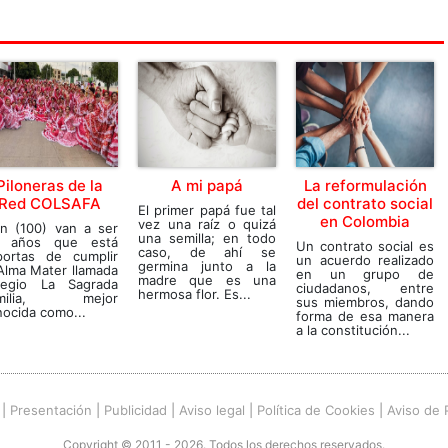
Piloneras de la
A mi papá
La reformulación
Red COLSAFA
del contrato social
El primer papá fue tal
en Colombia
vez una raíz o quizá
en (100) van a ser
una semilla; en todo
s años que está
Un contrato social es
caso, de ahí se
portas de cumplir
un acuerdo realizado
germina junto a la
Alma Mater llamada
en un grupo de
madre que es una
legio La Sagrada
ciudadanos, entre
hermosa flor. Es...
milia, mejor
sus miembros, dando
ocida como...
forma de esa manera
a la constitución...
|
Presentación
|
Publicidad
|
Aviso legal
|
Política de Cookies
|
Aviso de 
Copyright © 2011 - 2026. Todos los derechos reservados.