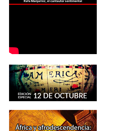
Rafa Manjarrez, el cantautor sentimental