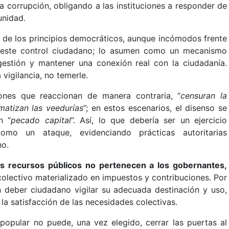
 la corrupción, obligando a las instituciones a responder de
unidad.
 de los principios democráticos, aunque incómodos frente
de este control ciudadano; lo asumen como un mecanismo
 gestión y mantener una conexión real con la ciudadanía.
vigilancia, no temerle.
ones que reaccionan de manera contraria, “
censuran la
gmatizan las veedurías
”; en estos escenarios, el disenso se
n “
pecado capital
”. Así, lo que debería ser un ejercicio
omo un ataque, evidenciando prácticas autoritarias
ho.
os recursos públicos no pertenecen a los gobernantes,
colectivo materializado en impuestos y contribuciones. Por
n deber ciudadano vigilar su adecuada destinación y uso,
y la satisfacción de las necesidades colectivas.
popular no puede, una vez elegido, cerrar las puertas al