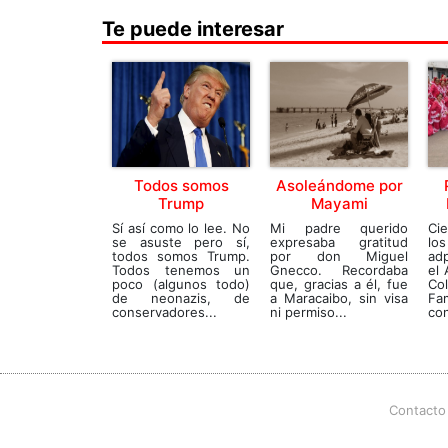
Te puede interesar
Todos somos
Asoleándome por
Trump
Mayami
Sí así como lo lee. No
Mi padre querido
Ci
se asuste pero sí,
expresaba gratitud
lo
todos somos Trump.
por don Miguel
ad
Todos tenemos un
Gnecco. Recordaba
el 
poco (algunos todo)
que, gracias a él, fue
Co
de neonazis, de
a Maracaibo, sin visa
Fa
conservadores...
ni permiso...
con
Contacto