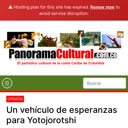
⚠️ Hosting plan for this site has expired.
Renew now
to
avoid service disruption.
OPINIÓN
Un vehículo de esperanzas
para Yotojorotshi