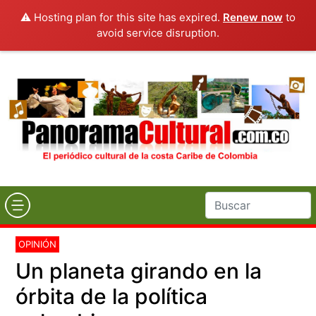
⚠️ Hosting plan for this site has expired.
Renew now
to
avoid service disruption.
OPINIÓN
Un planeta girando en la
órbita de la política