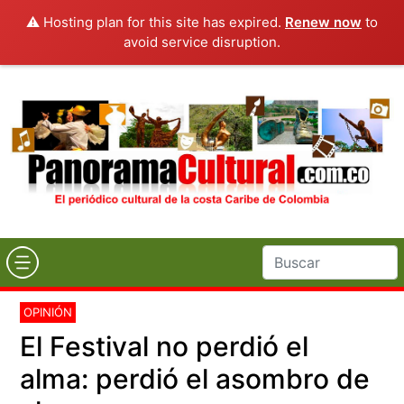
⚠️ Hosting plan for this site has expired.
Renew now
to
avoid service disruption.
OPINIÓN
El Festival no perdió el
alma: perdió el asombro de