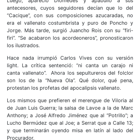
Luego, apareció Diomedes y apabulló a sus
antecesores, cuyos seguidores decían que lo del
“Cacique”, con sus composiciones azucaradas, no
era el vallenato costumbrista y puro de Poncho y
Jorge. Más tarde, surgió Juancho Rois con su “firi-
firi”. “Se acabaron los acordeoneros”, pronosticaron
los ilustrados.
Hace nada irrumpió Carlos Vives con su versión
light. La crítica sentenció: “ni canta un carajo ni
canta vallenato”. Ahora los sepultureros del folclor
son los de la “Nueva Ola”. Qué dolor, qué pena,
protestan los profetas del apocalipsis vallenato.
Los mismos que prefieren el merengue de Viloria al
de Juan Luis Guerra; la salsa de Lavoe a la de Marc
Anthony; a José Alfredo Jiménez que al “Potrillo”; a
Lucho Bermúdez que al Joe; a Serrat que a Calle 13;
y que terminarán oyendo misa en latín al lado del
Procurador.