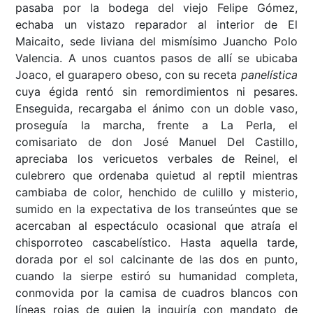
pasaba por la bodega del viejo Felipe Gómez,
echaba un vistazo reparador al interior de El
Maicaito, sede liviana del mismísimo Juancho Polo
Valencia. A unos cuantos pasos de allí se ubicaba
Joaco, el guarapero obeso, con su receta
panelística
cuya égida rentó sin remordimientos ni pesares.
Enseguida, recargaba el ánimo con un doble vaso,
proseguía la marcha, frente a La Perla, el
comisariato de don José Manuel Del Castillo,
apreciaba los vericuetos verbales de Reinel, el
culebrero que ordenaba quietud al reptil mientras
cambiaba de color, henchido de culillo y misterio,
sumido en la expectativa de los transeúntes que se
acercaban al espectáculo ocasional que atraía el
chisporroteo cascabelístico. Hasta aquella tarde,
dorada por el sol calcinante de las dos en punto,
cuando la sierpe estiró su humanidad completa,
conmovida por la camisa de cuadros blancos con
líneas rojas de quien la inquiría con mandato de