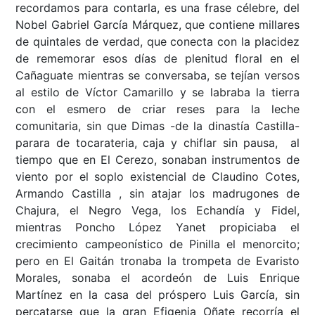
recordamos para contarla, es una frase célebre, del
Nobel Gabriel García Márquez, que contiene millares
de quintales de verdad, que conecta con la placidez
de rememorar esos días de plenitud floral en el
Cañaguate mientras se conversaba, se tejían versos
al estilo de Víctor Camarillo y se labraba la tierra
con el esmero de criar reses para la leche
comunitaria, sin que Dimas -de la dinastía Castilla-
parara de tocarateria, caja y chiflar sin pausa, al
tiempo que en El Cerezo, sonaban instrumentos de
viento por el soplo existencial de Claudino Cotes,
Armando Castilla , sin atajar los madrugones de
Chajura, el Negro Vega, los Echandía y Fidel,
mientras Poncho López Yanet propiciaba el
crecimiento campeonístico de Pinilla el menorcito;
pero en El Gaitán tronaba la trompeta de Evaristo
Morales, sonaba el acordeón de Luis Enrique
Martínez en la casa del próspero Luis García, sin
percatarse que la gran Efigenia Oñate recorría el