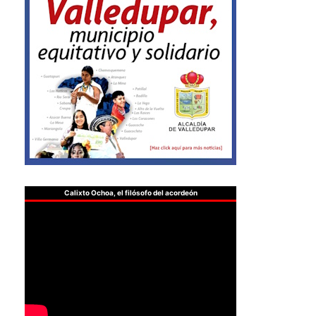
Calixto Ochoa, el filósofo del acordeón