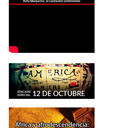
Rafa Manjarrez, el cantautor sentimental