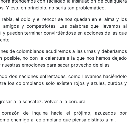
ahora atendemos con facilidad la insinuación de cualquiera
s. Y eso, en principio, no sería tan problemático.
abia, el odio y el rencor se nos quedan en el alma y los
s, amigos y compatriotas. Las palabras que llevamos al
í y pueden terminar convirtiéndose en acciones de las que
ente.
lones de colombianos acudiremos a las urnas y deberíamos
n posible, no con la calentura a la que nos hemos dejado
r nuestras emociones para sacar provecho de ellas.
ando dos naciones enfrentadas, como llevamos haciéndolo
tre los colombianos solo existen rojos y azules, zurdos y
esar a la sensatez. Volver a la cordura.
corazón de inquina hacia el prójimo, azuzados por
como enemigo al colombiano que piensa distinto a mí.