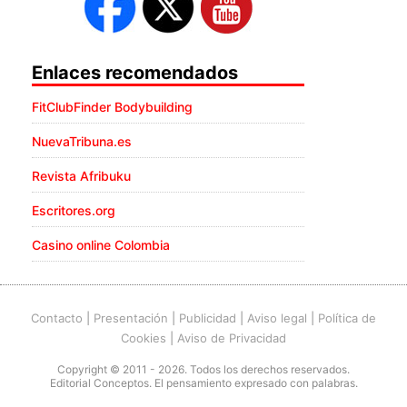
Enlaces recomendados
FitClubFinder Bodybuilding
NuevaTribuna.es
Revista Afribuku
Escritores.org
Casino online Colombia
Contacto
|
Presentación
|
Publicidad
|
Aviso legal
|
Política de
Cookies
|
Aviso de Privacidad
Copyright © 2011 - 2026. Todos los derechos reservados.
Editorial Conceptos. El pensamiento expresado con palabras.