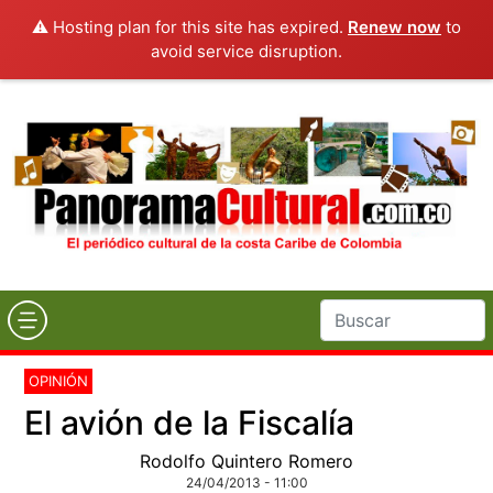
⚠️ Hosting plan for this site has expired.
Renew now
to
avoid service disruption.
OPINIÓN
El avión de la Fiscalía
Rodolfo Quintero Romero
24/04/2013 - 11:00