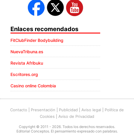
Enlaces recomendados
FitClubFinder Bodybuilding
NuevaTribuna.es
Revista Afribuku
Escritores.org
Casino online Colombia
Contacto
|
Presentación
|
Publicidad
|
Aviso legal
|
Política de
Cookies
|
Aviso de Privacidad
Copyright © 2011 - 2026. Todos los derechos reservados.
Editorial Conceptos. El pensamiento expresado con palabras.