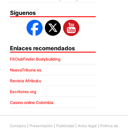
Síguenos
Enlaces recomendados
FitClubFinder Bodybuilding
NuevaTribuna.es
Revista Afribuku
Escritores.org
Casino online Colombia
Contacto
|
Presentación
|
Publicidad
|
Aviso legal
|
Política de