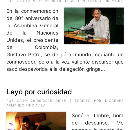
PUBLICADO 30/09/2025 05:40 | ESCRITO POR
NERIO LUIS MEJÍA
En la conmemoración
del 80° aniversario de
la Asamblea General
de la Naciones
Unidas, el presidente
de Colombia,
Gustavo Petro, se dirigió al mundo mediante un
conmovedor, pero a la vez valiente discurso; que
sacó despavorida a la delegación gringa...
Leyó por curiosidad
PUBLICADO 29/09/2025 05:55 | ESCRITO POR
DIÓGENES
ARMANDO PINO ÁVILA
Sonó el timbre, hora
de descanso. Me
asomé a la puerta del