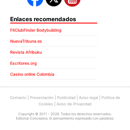
Enlaces recomendados
FitClubFinder Bodybuilding
NuevaTribuna.es
Revista Afribuku
Escritores.org
Casino online Colombia
Contacto
|
Presentación
|
Publicidad
|
Aviso legal
|
Política de
Cookies
|
Aviso de Privacidad
Copyright © 2011 - 2026. Todos los derechos reservados.
Editorial Conceptos. El pensamiento expresado con palabras.