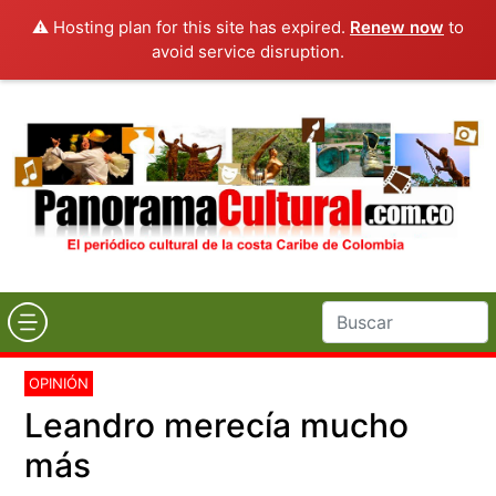
⚠️ Hosting plan for this site has expired.
Renew now
to
avoid service disruption.
OPINIÓN
Leandro merecía mucho
más