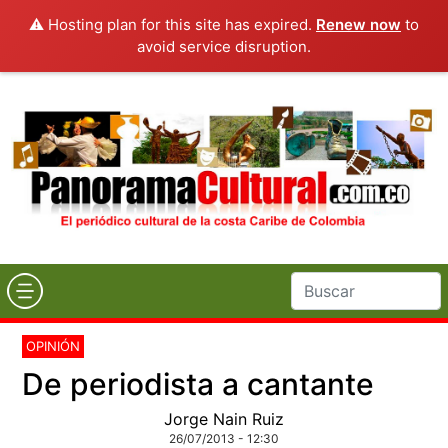
⚠️ Hosting plan for this site has expired.
Renew now
to
avoid service disruption.
OPINIÓN
De periodista a cantante
Jorge Nain Ruiz
26/07/2013 - 12:30