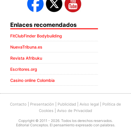
Enlaces recomendados
FitClubFinder Bodybuilding
NuevaTribuna.es
Revista Afribuku
Escritores.org
Casino online Colombia
Contacto
|
Presentación
|
Publicidad
|
Aviso legal
|
Política de
Cookies
|
Aviso de Privacidad
Copyright © 2011 - 2026. Todos los derechos reservados.
Editorial Conceptos. El pensamiento expresado con palabras.