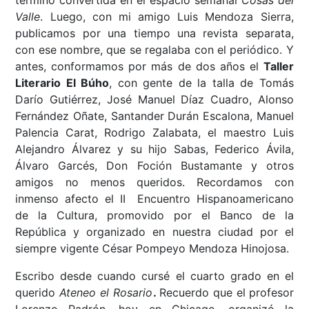
Valle
. Luego, con mi amigo Luis Mendoza Sierra,
publicamos por una tiempo una revista separata,
con ese nombre, que se regalaba con el periódico. Y
antes, conformamos por más de dos años el
Taller
Literario El Búho
, con gente de la talla de Tomás
Darío Gutiérrez, José Manuel Díaz Cuadro, Alonso
Fernández Oñate, Santander Durán Escalona, Manuel
Palencia Carat, Rodrigo Zalabata, el maestro Luis
Alejandro Álvarez y su hijo Sabas, Federico Ávila,
Álvaro Garcés, Don Foción Bustamante y otros
amigos no menos queridos. Recordamos con
inmenso afecto el II Encuentro Hispanoamericano
de la Cultura, promovido por el Banco de la
República y organizado en nuestra ciudad por el
siempre vigente César Pompeyo Mendoza Hinojosa.
Escribo desde cuando cursé el cuarto grado en el
querido
Ateneo el Rosario
.
Recuerdo que el
profesor
Lorenzo Padrón, hoy en Chicago, organizó la