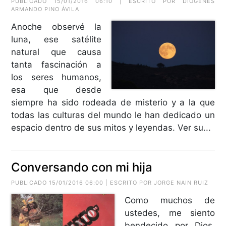
PUBLICADO 15/01/2016 06:10 | ESCRITO POR
DIÓGENES
ARMANDO PINO ÁVILA
Anoche observé la
luna, ese satélite
natural que causa
tanta fascinación a
los seres humanos,
esa que desde
siempre ha sido rodeada de misterio y a la que
todas las culturas del mundo le han dedicado un
espacio dentro de sus mitos y leyendas. Ver su...
Conversando con mi hija
PUBLICADO 15/01/2016 06:00 | ESCRITO POR
JORGE NAIN RUIZ
Como muchos de
ustedes, me siento
bendecido por Dios,