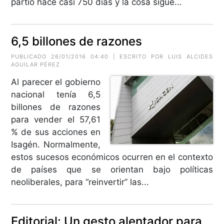
partió hace casi 750 días y la cosa sigue...
6,5 billones de razones
PUBLICADO 26/01/2016 04:40 | ESCRITO POR
LUIS ALCIDES
AGUILAR PÉREZ
Al parecer el gobierno
nacional tenía 6,5
billones de razones
para vender el 57,61
% de sus acciones en
Isagén. Normalmente,
estos sucesos económicos ocurren en el contexto
de países que se orientan bajo políticas
neoliberales, para “reinvertir” las...
Editorial: Un gesto alentador para