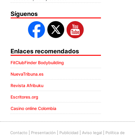
Síguenos
Enlaces recomendados
FitClubFinder Bodybuilding
NuevaTribuna.es
Revista Afribuku
Escritores.org
Casino online Colombia
Contacto
|
Presentación
|
Publicidad
|
Aviso legal
|
Política de