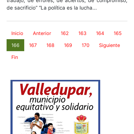
trabajo, de errores, de aciertos, de compromiso,
de sacrificio” “La política es la lucha...
Inicio
Anterior
162
163
164
165
166
167
168
169
170
Siguiente
Fin