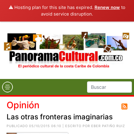
⚠️ Hosting plan for this site has expired.
Renew now
to
avoid service disruption.
Opinión
Las otras fronteras imaginarias
PUBLICADO 05/10/2015 06:10 | ESCRITO POR
EBER PATIÑO RUIZ