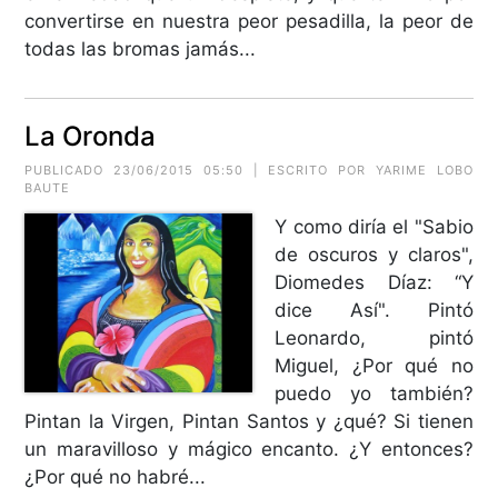
convertirse en nuestra peor pesadilla, la peor de
todas las bromas jamás...
La Oronda
PUBLICADO 23/06/2015 05:50 | ESCRITO POR
YARIME LOBO
BAUTE
Y como diría el "Sabio
de oscuros y claros",
Diomedes Díaz: “Y
dice Así". Pintó
Leonardo, pintó
Miguel, ¿Por qué no
puedo yo también?
Pintan la Virgen, Pintan Santos y ¿qué? Si tienen
un maravilloso y mágico encanto. ¿Y entonces?
¿Por qué no habré...