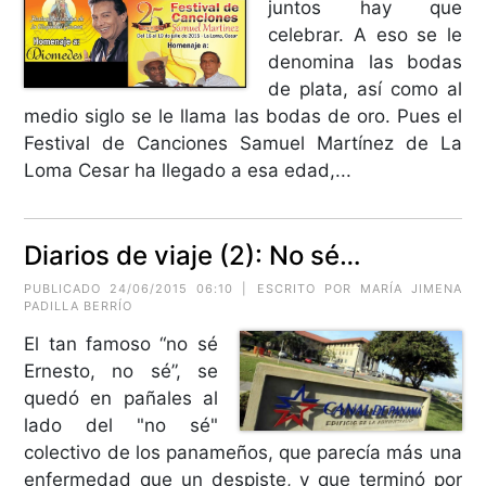
juntos hay que
celebrar. A eso se le
denomina las bodas
de plata, así como al
medio siglo se le llama las bodas de oro. Pues el
Festival de Canciones Samuel Martínez de La
Loma Cesar ha llegado a esa edad,...
Diarios de viaje (2): No sé…
PUBLICADO 24/06/2015 06:10 | ESCRITO POR
MARÍA JIMENA
PADILLA BERRÍO
El tan famoso “no sé
Ernesto, no sé”, se
quedó en pañales al
lado del "no sé"
colectivo de los panameños, que parecía más una
enfermedad que un despiste, y que terminó por