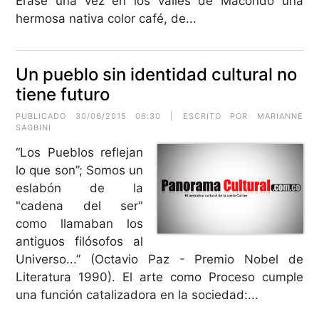
Érase una vez en los valles de Macondo una
hermosa nativa color café, de...
Un pueblo sin identidad cultural no
tiene futuro
PUBLICADO 30/06/2015 06:30 | ESCRITO POR MARIANNE
SAGBINI
“Los Pueblos reflejan
lo que son”; Somos un
eslabón de la
"cadena del ser"
como llamaban los
antiguos filósofos al
Universo...” (Octavio Paz - Premio Nobel de
Literatura 1990). El arte como Proceso cumple
una función catalizadora en la sociedad:...