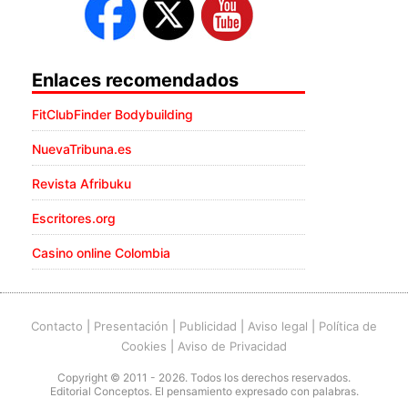
Enlaces recomendados
FitClubFinder Bodybuilding
NuevaTribuna.es
Revista Afribuku
Escritores.org
Casino online Colombia
Contacto
|
Presentación
|
Publicidad
|
Aviso legal
|
Política de
Cookies
|
Aviso de Privacidad
Copyright © 2011 - 2026. Todos los derechos reservados.
Editorial Conceptos. El pensamiento expresado con palabras.