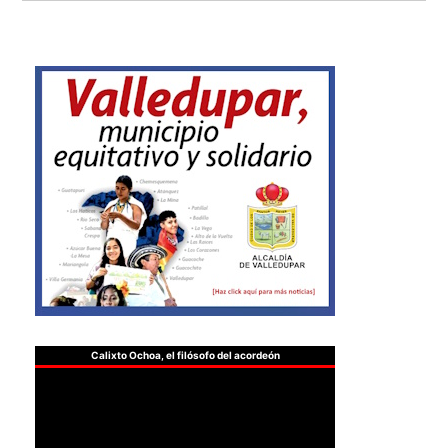
Calixto Ochoa, el filósofo del acordeón