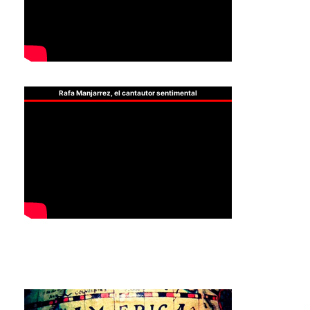
Rafa Manjarrez, el cantautor sentimental