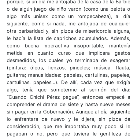
porque, si un día me antojaba de la casa de la Barbie
o de algún juego de niño varón (como una pelota o
algo más unisex como un rompecabeza), al día
siguiente, como si nada, me antojaba de cualquier
otra barbaridad y, sin pizca de misericordia alguna,
le hacía la lista de caprichos acumulados. Además,
como buena hiperactiva insoportable, mantenía
metida en cuanto curso que implicara gastos
desmedidos, los cuales yo terminaba de exagerar
(pintura: óleos, lienzos, pinceles; música: flauta,
guitarra; manualidades: papeles, cartulinas, papeles,
cartulinas, papeles…). De allí, cada vez que exigía
algo, tenía que someterme al sermón del día:
“Cuando Chichi Pérez pague”, entonces empecé a
comprender el drama de siete y hasta nueve meses
sin pagar en la Gobernación. Aunque al día siguiente
lo enfrentara de nuevo y le dijera, sin pizca de
consideración, que me importaba muy poco si le
pagaban o no, pero que tuviera le gentileza de