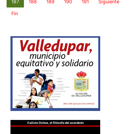
187
188
189
190
191
Siguiente
Fin
Calixto Ochoa, el filósofo del acordeón