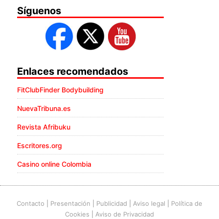
Síguenos
Enlaces recomendados
FitClubFinder Bodybuilding
NuevaTribuna.es
Revista Afribuku
Escritores.org
Casino online Colombia
Contacto
|
Presentación
|
Publicidad
|
Aviso legal
|
Política de
Cookies
|
Aviso de Privacidad