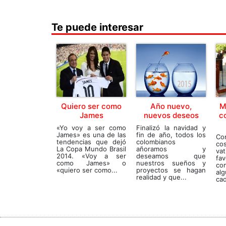
Te puede interesar
Quiero ser como
Año nuevo,
M
James
nuevos deseos
c
«Yo voy a ser como
Finalizó la navidad y
James» es una de las
fin de año, todos los
Co
tendencias que dejó
colombianos
c
La Copa Mundo Brasil
añoramos y
va
2014. «Voy a ser
deseamos que
fa
como James» o
nuestros sueños y
co
«quiero ser como...
proyectos se hagan
alg
realidad y que...
cad