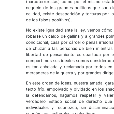
(narcoterroristas) como por el mismo estad
negocio de los grandes políticos que son d
calidad, existe desaparición y torturas por 
de los falsos positivos).
No existe igualdad ante la ley, vemos cómo
robarse un caldo de gallina y a grandes polít
condicional, casa por cárcel o penas irrisor
de chuzar a las personas de bien mientras q
libertad de pensamiento es coartada por el
compartimos sus ideales somos considerados i
es tan anhelada y reclamada por todos en 
mercaderes de la guerra y por grandes dirigent
En este orden de ideas, nuestra amada, gara
texto frío, empolvado y olvidado en los anaq
la defendamos, hagamos respetar y valer
verdadero Estado social de derecho que g
individuales y reconozca, sin discriminac
económicos, culturales y colectivos.