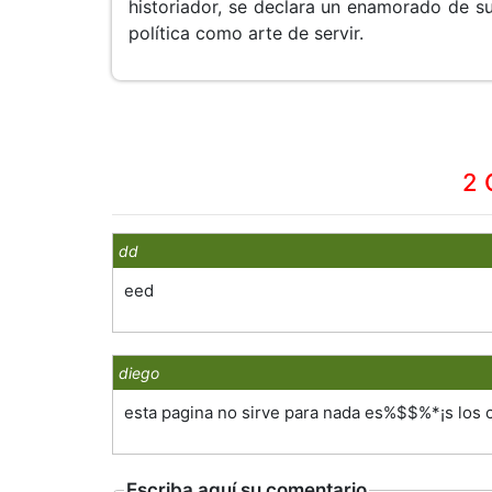
historiador, se declara un enamorado de su
política como arte de servir.
2 
dd
eed
diego
esta pagina no sirve para nada es%$$%*¡s los 
Escriba aquí su comentario