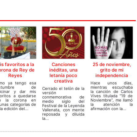
is favoritos a la
Canciones
25 de noviembre,
orona de Rey de
inéditas, una
grito de mi
Reyes
letanía poco
independencia
creativa
mo ya tengo esa
Hace unos días,
ostumbre de
mientras escuchaba
Cerrado el telón de la
ticinar y dar mis
la canción de Carlos
versión
voritos a quedarse
Vives titulada “19 de
conmemorativa de
n la corona en
Noviembre”, me llamó
medio siglo del
unas categorías de
la atención la
Festival de la Leyenda
a edición del...
afirmación con la...
Vallenata, con mente
reposada y diluida
la...