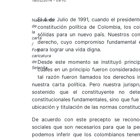
18/02/2014 - 09:10
El 4 de Julio de 1991, cuando el president
Nacimiento
de
constitución política de Colombia, los 
la
sólidas para un nuevo país. Nuestros con
carta
derecho, cuyo compromiso fundamental es
/
para lograr una vida digna.
Foto:
caricatura
Desde este momento se instituyó princip
de
Selenita
cuales en un principio fueron considerad
tal razón fueron llamados los derechos ind
nuestra carta política. Pero nuestra jurisp
sostenido que el constituyente no det
constitucionales fundamentales, sino que fue 
ubicación y titulación de las normas constituc
De acuerdo con este precepto se recono
sociales que son necesarios para que la pe
podemos inferir que los colombianos tenem