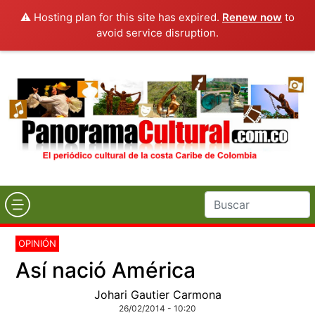
⚠️ Hosting plan for this site has expired.
Renew now
to
avoid service disruption.
OPINIÓN
Así nació América
Johari Gautier Carmona
26/02/2014 - 10:20