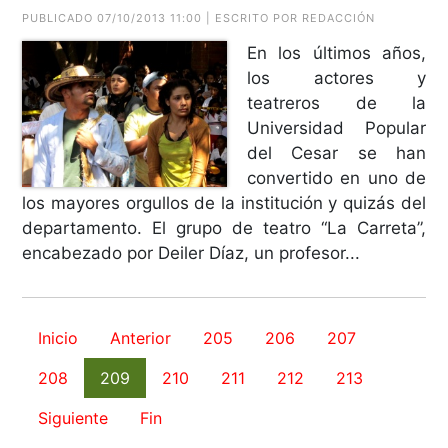
PUBLICADO 07/10/2013 11:00 | ESCRITO POR REDACCIÓN
En los últimos años,
los actores y
teatreros de la
Universidad Popular
del Cesar se han
convertido en uno de
los mayores orgullos de la institución y quizás del
departamento. El grupo de teatro “La Carreta”,
encabezado por Deiler Díaz, un profesor...
Inicio
Anterior
205
206
207
208
209
210
211
212
213
Siguiente
Fin