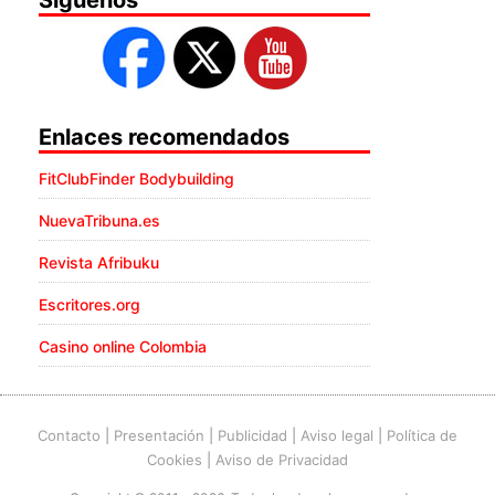
Enlaces recomendados
FitClubFinder Bodybuilding
NuevaTribuna.es
Revista Afribuku
Escritores.org
Casino online Colombia
Contacto
|
Presentación
|
Publicidad
|
Aviso legal
|
Política de
Cookies
|
Aviso de Privacidad