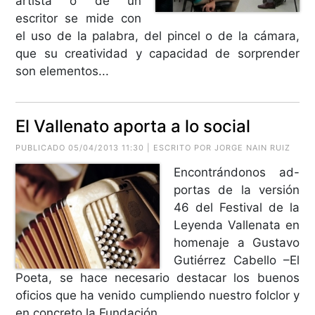
artista o de un
escritor se mide con
el uso de la palabra, del pincel o de la cámara,
que su creatividad y capacidad de sorprender
son elementos...
El Vallenato aporta a lo social
PUBLICADO 05/04/2013 11:30 | ESCRITO POR
JORGE NAIN RUIZ
Encontrándonos ad-
portas de la versión
46 del Festival de la
Leyenda Vallenata en
homenaje a Gustavo
Gutiérrez Cabello –El
Poeta, se hace necesario destacar los buenos
oficios que ha venido cumpliendo nuestro folclor y
en concreto la Fundación...