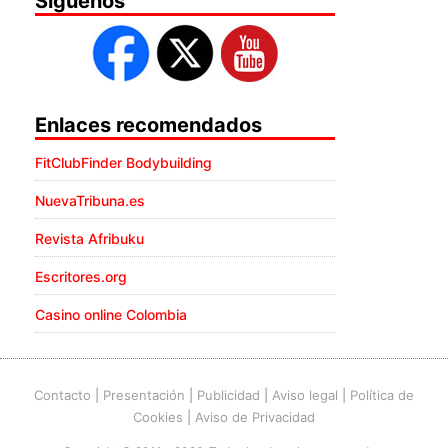
Síguenos
Enlaces recomendados
FitClubFinder Bodybuilding
NuevaTribuna.es
Revista Afribuku
Escritores.org
Casino online Colombia
Contacto
|
Presentación
|
Publicidad
|
Aviso legal
|
Política de
Cookies
|
Aviso de Privacidad