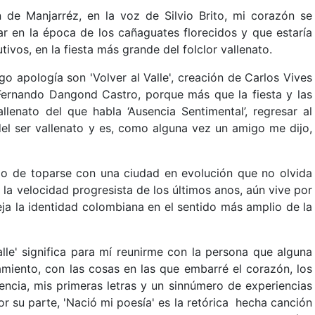
 de Manjarréz, en la voz de Silvio Brito, mi corazón se
ar en la época de los cañaguates florecidos y que estaría
vos, en la fiesta más grande del folclor vallenato.
o apología son 'Volver al Valle', creación de Carlos Vives
 Fernando Dangond Castro, porque más que la fiesta y las
lenato del que habla ‘Ausencia Sentimental’, regresar al
del ser vallenato y es, como alguna vez un amigo me dijo,
do de toparse con una ciudad en evolución que no olvida
la velocidad progresista de los últimos anos, aún vive por
eja la identidad colombiana en el sentido más amplio de la
lle' significa para mí reunirme con la persona que alguna
amiento, con las cosas en las que embarré el corazón, los
cencia, mis primeras letras y un sinnúmero de experiencias
r su parte, 'Nació mi poesía' es la retórica hecha canción