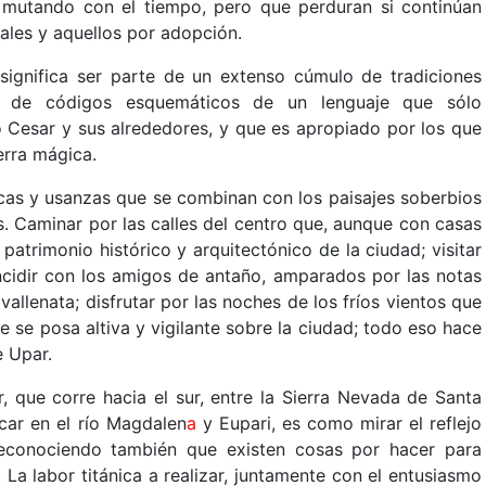
 mutando con el tiempo, pero que perduran si continúan
rales y aquellos por adopción.
’ significa ser parte de un extenso cúmulo de tradiciones
as y de códigos esquemáticos de un lenguaje que sólo
o Cesar y sus alrededores, y que es apropiado por los que
erra mágica.
icas y usanzas que se combinan con los paisajes soberbios
s. Caminar por las calles del centro que, aunque con casas
atrimonio histórico y arquitectónico de la ciudad; visitar
ncidir con los amigos de antaño, amparados por las notas
llenata; disfrutar por las noches de los fríos vientos que
 se posa altiva y vigilante sobre la ciudad; todo eso hace
e Upar.
r, que corre hacia el sur, entre la Sierra Nevada de Santa
car en el río Magdalen
a
y Eupari, es como mirar el reflejo
reconociendo también que existen cosas por hacer para
La labor titánica a realizar, juntamente con el entusiasmo