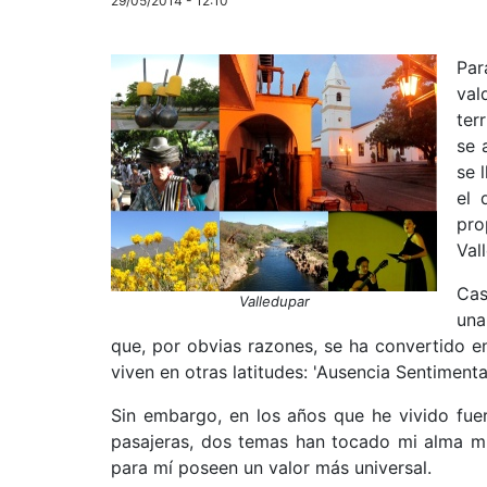
29/05/2014 - 12:10
Par
val
ter
se 
se 
el 
pro
Val
Cas
Valledupar
una
que, por obvias razones, se ha convertido en
viven en otras latitudes: 'Ausencia Sentiment
Sin embargo, en los años que he vivido fuer
pasajeras, dos temas han tocado mi alma m
para mí poseen un valor más universal.