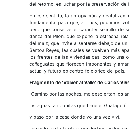
del retorno, es luchar por la preservación de 
En ese sentido, la apropiación y revitalizaci
fundamental para que, al irnos, podamos volv
pero que conserve el carácter sencillo de s
danza del Pilón, que expone la estrecha rel
del maíz; que invite a sentarse debajo de un
Santos Reyes, las cuales se vuelven más apa
los frentes de las viviendas casi como una o
cañaguates que florecen imponentes y amari
actual y futuro epicentro folclórico del país.
Fragmento de ‘Volver al Valle’ de Carlos Viv
"Camino por las noches, me despiertan los an
las aguas tan bonitas que tiene el Guatapurí
y paso por la casa donde yo una vez viví,
llegando hasta la plaza me desbordan los rec