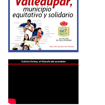
Calixto Ochoa, el filósofo del acordeón