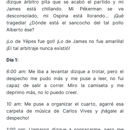
dizque árbitro pita que se acabó el partido y mi
James está chillando. Mi Pékerman se ve
desconsolado, mi Ospina está llorando… ¡Qué
tragedia! ¿Dónde está el sancocho del tal pollo
Alberto ése?
¡Lo de Yépes fue gol! ¡Lo de James no fue amarilla!
¡El tal arbitraje nunca existió!
Día 1:
6:00 am:
Me iba a levantar dizque a trotar, pero el
despecho me pudo más y me puse a leer, no fui
capaz de salir a correr. Miro la camiseta y me
deprimo más, no lo puedo creer.
10 am:
Me puse a organizar el cuarto, agarré esa
carpeta de música de Carlos Vives y ¡hágale al
despecho!
1:00 pm:
Llamaron dizque a sonsacarme, pero me