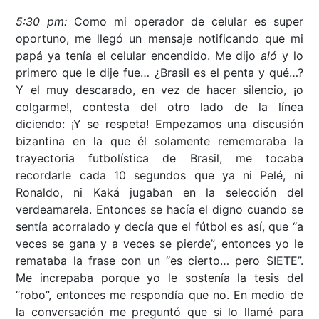
5:30 pm:
Como mi operador de celular es super
oportuno, me llegó un mensaje notificando que mi
papá ya tenía el celular encendido. Me dijo
aló
y lo
primero que le dije fue… ¿Brasil es el penta y qué…?
Y el muy descarado, en vez de hacer silencio, ¡o
colgarme!, contesta del otro lado de la línea
diciendo: ¡Y se respeta! Empezamos una discusión
bizantina en la que él solamente rememoraba la
trayectoria futbolística de Brasil, me tocaba
recordarle cada 10 segundos que ya ni Pelé, ni
Ronaldo, ni Kaká jugaban en la selección del
verdeamarela. Entonces se hacía el digno cuando se
sentía acorralado y decía que el fútbol es así, que “a
veces se gana y a veces se pierde”, entonces yo le
remataba la frase con un “es cierto… pero SIETE”.
Me increpaba porque yo le sostenía la tesis del
“robo”, entonces me respondía que no. En medio de
la conversación me preguntó que si lo llamé para