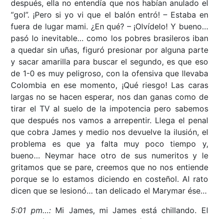
después, ella no entendía que nos habían anulado el
“gol”. ¡Pero si yo vi que el balón entró! – Estaba en
fuera de lugar mami. ¿En qué? – ¡Olvídelo! Y bueno…
pasó lo inevitable… como los pobres brasileros iban
a quedar sin uñas, figuró presionar por alguna parte
y sacar amarilla para buscar el segundo, es que eso
de 1-0 es muy peligroso, con la ofensiva que llevaba
Colombia en ese momento, ¡Qué riesgo! Las caras
largas no se hacen esperar, nos dan ganas como de
tirar el TV al suelo de la impotencia pero sabemos
que después nos vamos a arrepentir. Llega el penal
que cobra James y medio nos devuelve la ilusión, el
problema es que ya falta muy poco tiempo y,
bueno… Neymar hace otro de sus numeritos y le
gritamos que se pare, creemos que no nos entiende
porque se lo estamos diciendo en costeñol. Al rato
dicen que se lesionó… tan delicado el Marymar ése…
5:01 pm…:
Mi James, mi James está chillando. El