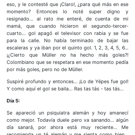
eso, y le contesté que ¡Claro!, ¿para qué más en ese
momento? Entonces lo noté super digno y
resignado… al rato me enteré, de cuenta de mi
mamá, que cuando hicieron el segundo-tercer-
cuarto… gol apagó el televisor con rabia y se fue
para la calle. No había terminado de bajar las
escaleras y ya iban por el quinto gol. 1, 2, 3, 4, 5, 6...
¡¿Cierto que Müller no ha hecho más goles?!
Colombiano que se respetara en ese momento pedía
por más goles, pero no de Müller.
Suspiré profundo y entonces… ¡Lo de Yépes fue gol!
Y como aquí el gol se baila… Ras tas tás - tas tás…
Día 5:
Se apareció un psiquiatra alemán y hoy amanecí
como mejor. Todavía duele pero va sanando… algún
día sanará, por ahora está muy reciente… Me
recomienda un té alemán y me sienta como bien…