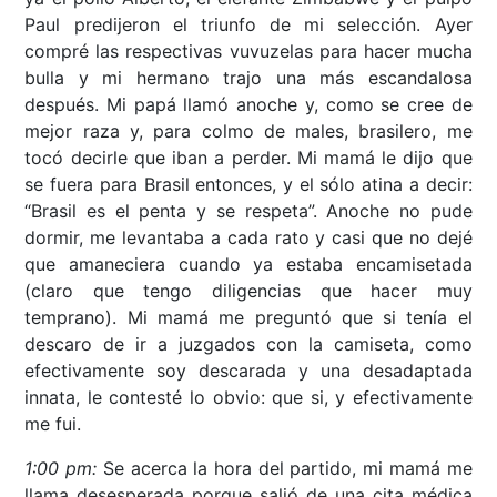
Paul predijeron el triunfo de mi selección. Ayer
compré las respectivas vuvuzelas para hacer mucha
bulla y mi hermano trajo una más escandalosa
después. Mi papá llamó anoche y, como se cree de
mejor raza y, para colmo de males, brasilero, me
tocó decirle que iban a perder. Mi mamá le dijo que
se fuera para Brasil entonces, y el sólo atina a decir:
“Brasil es el penta y se respeta”. Anoche no pude
dormir, me levantaba a cada rato y casi que no dejé
que amaneciera cuando ya estaba encamisetada
(claro que tengo diligencias que hacer muy
temprano). Mi mamá me preguntó que si tenía el
descaro de ir a juzgados con la camiseta, como
efectivamente soy descarada y una desadaptada
innata, le contesté lo obvio: que si, y efectivamente
me fui.
1:00 pm:
Se acerca la hora del partido, mi mamá me
llama desesperada porque salió de una cita médica