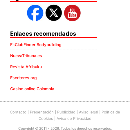
Enlaces recomendados
FitClubFinder Bodybuilding
NuevaTribuna.es
Revista Afribuku
Escritores.org
Casino online Colombia
Contacto
|
Presentación
|
Publicidad
|
Aviso legal
|
Política de
Cookies
|
Aviso de Privacidad
Copyright © 2011 - 2026. Todos los derechos reservados.