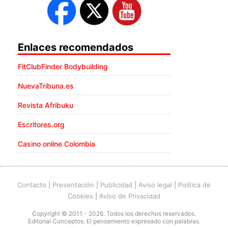
Enlaces recomendados
FitClubFinder Bodybuilding
NuevaTribuna.es
Revista Afribuku
Escritores.org
Casino online Colombia
Contacto
|
Presentación
|
Publicidad
|
Aviso legal
|
Política de
Cookies
|
Aviso de Privacidad
Copyright © 2011 - 2026. Todos los derechos reservados.
Editorial Conceptos. El pensamiento expresado con palabras.