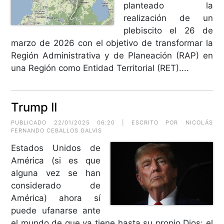
planteado la
realización de un
plebiscito el 26 de
marzo de 2026 con el objetivo de transformar la
Región Administrativa y de Planeación (RAP) en
una Región como Entidad Territorial (RET)....
Trump II
PUBLICADO 22/01/2025 06:20 | ESCRITO POR
NICOLÁS
FERNANDO CEBALLOS GALVIS
Estados Unidos de
América (si es que
alguna vez se han
considerado de
América) ahora sí
puede ufanarse ante
el mundo de que ya tiene hasta su propio Dios: el