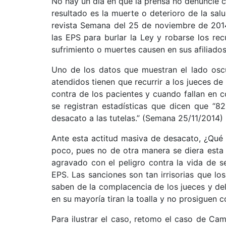
No hay un día en que la prensa no denuncie 
resultado es la muerte o deterioro de la salud
revista Semana del 25 de noviembre de 2014
las EPS para burlar la Ley y robarse los re
sufrimiento o muertes causen en sus afiliados
Uno de los datos que muestran el lado osc
atendidos tienen que recurrir a los jueces de 
contra de los pacientes y cuando fallan en c
se registran estadísticas que dicen que “8
desacato a las tutelas.” (Semana 25/11/2014)
Ante esta actitud masiva de desacato, ¿Qué
poco, pues no de otra manera se diera esta ac
agravado con el peligro contra la vida de s
EPS. Las sanciones son tan irrisorias que lo
saben de la complacencia de los jueces y de
en su mayoría tiran la toalla y no prosiguen c
Para ilustrar el caso, retomo el caso de Ca