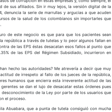
casos de corrupción en estas empresas y, como siempre, el
 de sus afiliados. Sin ir muy lejos, la versión digital de la
, denuncia la serie de marrullas y argucias a que acuden
cursos de la salud de los colombianos sin importarles que
.
uro de este negocio es que para que los pacientes sean
la república a través de tutelas y lo peor algunos fallan en
ontra de las EPS éstas desacatan esos fallos al punto que
2.35% de las EPS del Régimen Subsidiado, incurrieron en
 han hecho las autoridades? Me atrevería a decir que muy
titud de irrespeto al fallo de los jueces de la república,
eres humanos que encierra esta irreverente actitud de las
s gerentes se dan el lujo de desacatar estas órdenes pues
l desconocimiento de la Ley por parte de los usuarios que
on el proceso.
mila Abuabara, que a punta de tutela consiguió con mucha