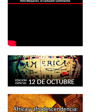
Rafa Manjarrez, el cantautor sentimental