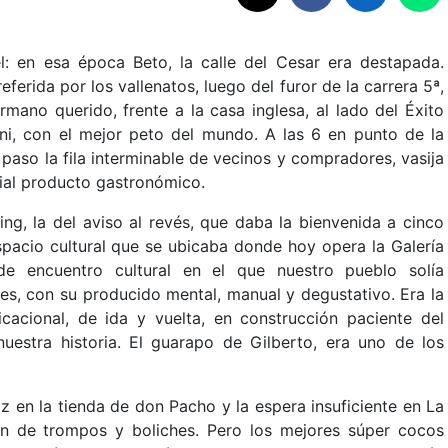
l: en esa época Beto, la calle del Cesar era destapada.
ferida por los vallenatos, luego del furor de la carrera 5ª,
ermano querido, frente a la casa inglesa, al lado del Éxito
rini, con el mejor peto del mundo. A las 6 en punto de la
aso la fila interminable de vecinos y compradores, vasija
ial producto gastronómico.
ng, la del aviso al revés, que daba la bienvenida a cinco
pacio cultural que se ubicaba donde hoy opera la Galería
e encuentro cultural en el que nuestro pueblo solía
es, con su producido mental, manual y degustativo. Era la
icacional, de ida y vuelta, en construcción paciente del
uestra historia. El guarapo de Gilberto, era uno de los
z en la tienda de don Pacho y la espera insuficiente en La
ón de trompos y boliches. Pero los mejores súper cocos