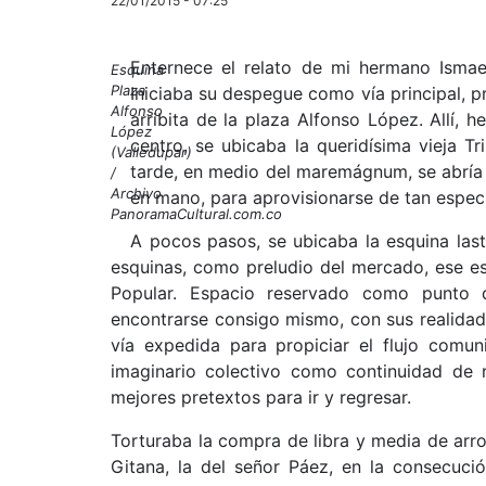
22/01/2015 - 07:25
Enternece el relato de mi hermano Ismae
Esquina
Plaza
Iniciaba su despegue como vía principal, pre
Alfonso
arribita de la plaza Alfonso López. Allí, h
López
centro, se ubicaba la queridísima vieja T
(Valledupar)
tarde, en medio del maremágnum, se abría p
/
Archivo
en mano, para aprovisionarse de tan espec
PanoramaCultural.com.co
A pocos pasos, se ubicaba la esquina lasti
esquinas, como preludio del mercado, ese es
Popular. Espacio reservado como punto d
encontrarse consigo mismo, con sus realidad
vía expedida para propiciar el flujo comun
imaginario colectivo como continuidad de n
mejores pretextos para ir y regresar.
Torturaba la compra de libra y media de arro
Gitana, la del señor Páez, en la consecuci