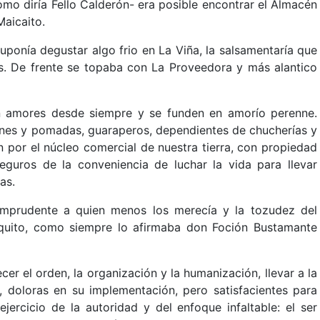
omo diría Fello Calderón- era posible encontrar el Almacén
Maicaito.
uponía degustar algo frio en La Viña, la salsamentaría que
tes. De frente se topaba con La Proveedora y más alantico
en amores desde siempre y se funden en amorío perenne.
iones y pomadas, guaraperos, dependientes de chucherías y
 por el núcleo comercial de nuestra tierra, con propiedad
eguros de la conveniencia de luchar la vida para llevar
as.
a imprudente a quien menos los merecía y la tozudez del
quito, como siempre lo afirmaba don Foción Bustamante
er el orden, la organización y la humanización, llevar a la
, doloras en su implementación, pero satisfacientes para
jercicio de la autoridad y del enfoque infaltable: el ser