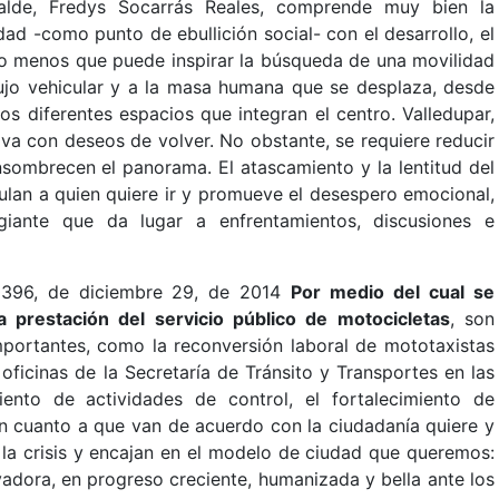
alde, Fredys Socarrás Reales, comprende muy bien la
ad -como punto de ebullición social- con el desarrollo, el
 lo menos que puede inspirar la búsqueda de una movilidad
flujo vehicular y a la masa humana que se desplaza, desde
s diferentes espacios que integran el centro. Valledupar,
 va con deseos de volver. No obstante, se requiere reducir
nsombrecen el panorama. El atascamiento y la lentitud del
lan a quien quiere ir y promueve el desespero emocional,
giante que da lugar a enfrentamientos, discusiones e
0396, de diciembre 29, de 2014
Por medio del cual se
 prestación del servicio público de motocicletas
, son
portantes, como la reconversión laboral de mototaxistas
 oficinas de la Secretaría de Tránsito y Transportes en las
iento de actividades de control, el fortalecimiento de
en cuanto a que van de acuerdo con la ciudadanía quiere y
la crisis y encajan en el modelo de ciudad que queremos:
adora, en progreso creciente, humanizada y bella ante los