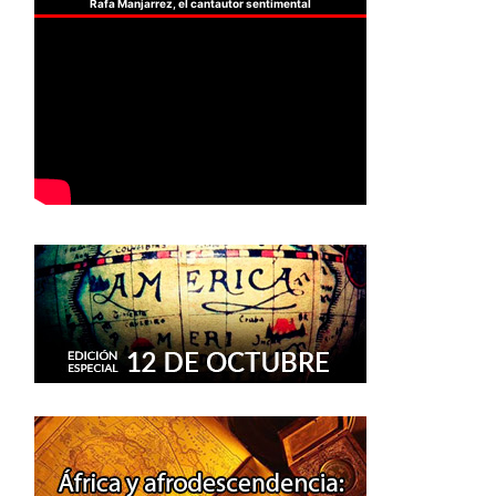
Rafa Manjarrez, el cantautor sentimental