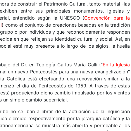
 hora de construir el Patrimonio Cultural, tanto material -las
xhiben entre sus principales monumentos, iglesias y
erial, entendido según la UNESCO (
Convención para la
l
) como el conjunto de creaciones basadas en la tradición
 grupo o por individuos y que reconocidamente responden
ida en que reflejan su identidad cultural y social. Así, en
social está muy presente a lo largo de los siglos, la huella
abajo del Dr. en Teología Carlos María Galli (“
En la Iglesia
na: un nuevo Pentecostés para una nueva evangelización”
ia Católica está efectuando una renovación similar a la
comenzó el día de Pentecostés de 1959. A través de estas
e está produciendo dicho cambio impulsado por los vientos
s un simple cambio superficial.
ibe no se iban a librar de la actuación de la Inquisición
ico ejercido respectivamente por la jerarquía católica y la
latinoamericana se muestra más abierta y permeable a los