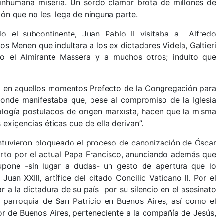
inhumana miseria. Un sordo clamor brota de millones de
ón que no les llega de ninguna parte.
o el subcontinente, Juan Pablo II visitaba a Alfredo
s Menen que indultara a los ex dictadores Videla, Galtieri
omo el Almirante Massera y a muchos otros; indulto que
er, en aquellos momentos Prefecto de la Congregación para
onde manifestaba que, pese al compromiso de la Iglesia
eología postulados de origen marxista, hacen que la misma
 exigencias éticas que de ella derivan”.
ntuvieron bloqueado el proceso de canonización de Óscar
erto por el actual Papa Francisco, anunciando además que
supone -sin lugar a dudas- un gesto de apertura que lo
uan XXIII, artífice del citado Concilio Vaticano II. Por el
r a la dictadura de su país por su silencio en el asesinato
a parroquia de San Patricio en Buenos Aires, así como el
r de Buenos Aires, perteneciente a la compañía de Jesús,