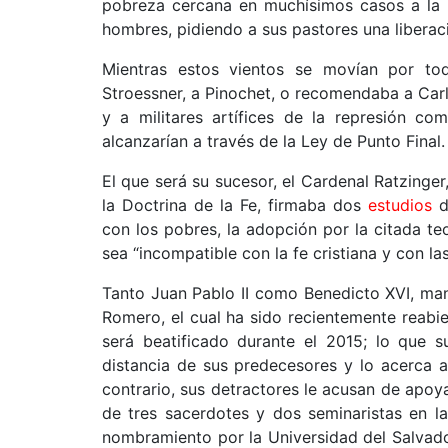
pobreza cercana en muchísimos casos a la 
hombres, pidiendo a sus pastores una liberaci
Mientras estos vientos se movían por tod
Stroessner, a Pinochet, o recomendaba a Carlo
y a militares artífices de la represión c
alcanzarían a través de la Ley de Punto Final.
El que será su sucesor, el Cardenal Ratzing
la Doctrina de la Fe, firmaba dos
estudios
d
con los pobres, la adopción por la citada t
sea “incompatible con la fe cristiana y con las
Tanto Juan Pablo II como Benedicto XVI, ma
Romero, el cual ha sido recientemente reabi
será beatificado durante el 2015; lo que 
distancia de sus predecesores y lo acerca a J
contrario, sus detractores le acusan de apoya
de tres sacerdotes y dos seminaristas en l
nombramiento por la Universidad del Salvado