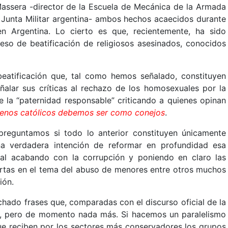
assera -director de la Escuela de Mecánica de la Armada
a Junta Militar argentina- ambos hechos acaecidos durante
n Argentina. Lo cierto es que, recientemente, ha sido
eso de beatificación de religiosos asesinados, conocidos
atificación que, tal como hemos señalado, constituyen
ñalar sus críticas al rechazo de los homosexuales por la
e la “paternidad responsable” criticando a quienes opinan
uenos católicos debemos ser como conejos
.
preguntamos si todo lo anterior constituyen únicamente
na verdadera intención de reformar en profundidad esa
cial acabando con la corrupción y poniendo en claro las
artas en el tema del abuso de menores entre otros muchos
ión.
hado frases que, comparadas con el discurso oficial de la
ras, pero de momento nada más. Si hacemos un paralelismo
 que reciben por los sectores más conservadores los grupos