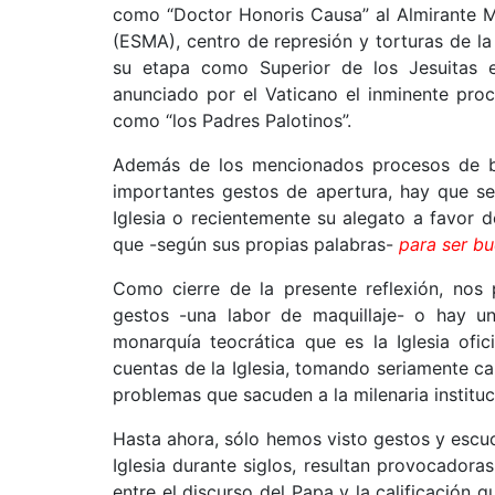
como “Doctor Honoris Causa” al Almirante M
(ESMA), centro de represión y torturas de l
su etapa como Superior de los Jesuitas e
anunciado por el Vaticano el inminente proc
como “los Padres Palotinos”.
Además de los mencionados procesos de be
importantes gestos de apertura, hay que se
Iglesia o recientemente su alegato a favor d
que -según sus propias palabras-
para ser b
Como cierre de la presente reflexión, nos 
gestos -una labor de maquillaje- o hay u
monarquía teocrática que es la Iglesia ofi
cuentas de la Iglesia, tomando seriamente c
problemas que sacuden a la milenaria instituc
Hasta ahora, sólo hemos visto gestos y escuc
Iglesia durante siglos, resultan provocado
entre el discurso del Papa y la calificación