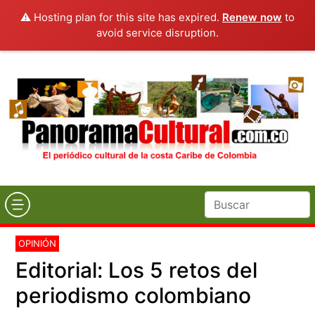
⚠️ Hosting plan for this site has expired.
Renew now
to
avoid service disruption.
OPINIÓN
Editorial: Los 5 retos del
periodismo colombiano