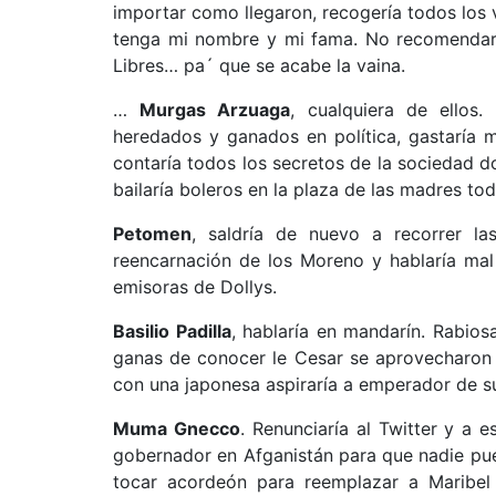
importar como llegaron, recogería todos los
tenga mi nombre y mi fama. No recomendaría 
Libres… pa´ que se acabe la vaina.
…
Murgas Arzuaga
, cualquiera de ellos.
heredados y ganados en política, gastaría 
contaría todos los secretos de la sociedad 
bailaría boleros en la plaza de las madres tod
Petomen
, saldría de nuevo a recorrer la
reencarnación de los Moreno y hablaría mal
emisoras de Dollys.
Basilio Padilla
, hablaría en mandarín. Rabio
ganas de conocer le Cesar se aprovecharon d
con una japonesa aspiraría a emperador de su 
Muma Gnecco
. Renunciaría al Twitter y a e
gobernador en Afganistán para que nadie pue
tocar acordeón para reemplazar a Maribel C