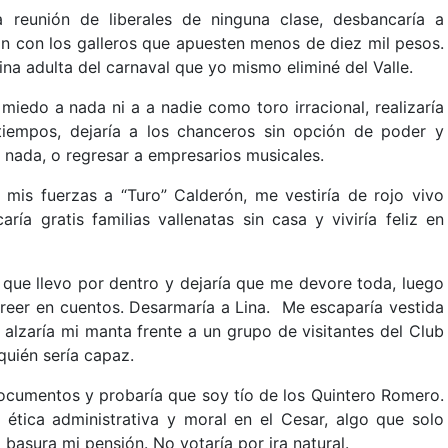
na reunión de liberales de ninguna clase, desbancaría a
n con los galleros que apuesten menos de diez mil pesos.
ina adulta del carnaval que yo mismo eliminé del Valle.
n miedo a nada ni a a nadie como toro irracional, realizaría
tiempos, dejaría a los chanceros sin opción de poder y
 nada, o regresar a empresarios musicales.
 mis fuerzas a “Turo” Calderón, me vestiría de rojo vivo
ía gratis familias vallenatas sin casa y viviría feliz en
 que llevo por dentro y dejaría que me devore toda, luego
creer en cuentos. Desarmaría a Lina. Me escaparía vestida
 alzaría mi manta frente a un grupo de visitantes del Club
quién sería capaz.
documentos y probaría que soy tío de los Quintero Romero.
tica administrativa y moral en el Cesar, algo que solo
 basura mi pensión. No votaría por ira natural.