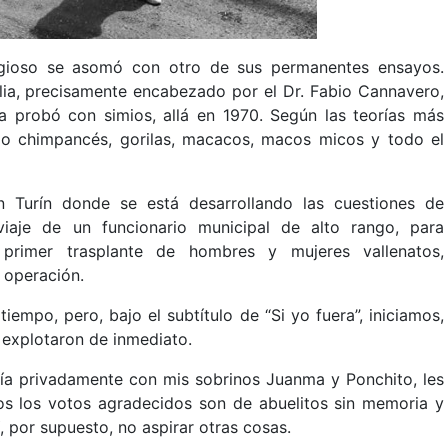
igioso se asomó con otro de sus permanentes ensayos.
lia, precisamente encabezado por el Dr. Fabio Cannavero,
 probó con simios, allá en 1970. Según las teorías más
o chimpancés, gorilas, macacos, macos micos y todo el
n Turín donde se está desarrollando las cuestiones de
iaje de un funcionario municipal de alto rango, para
l primer trasplante de hombres y mujeres vallenatos,
 operación.
iempo, pero, bajo el subtítulo de “Si yo fuera”, iniciamos,
 explotaron de inmediato.
ría privadamente con mis sobrinos Juanma y Ponchito, les
s los votos agradecidos son de abuelitos sin memoria y
, por supuesto, no aspirar otras cosas.