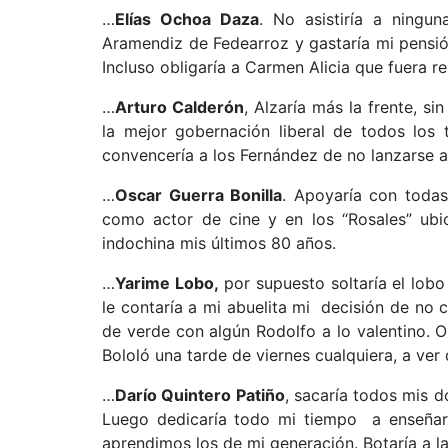
…
Elías Ochoa Daza
. No asistiría a ningu
Aramendiz de Fedearroz y gastaría mi pensió
Incluso obligaría a Carmen Alicia que fuera re
…
Arturo Calderón
, Alzaría más la frente, si
la mejor gobernación liberal de todos los 
convencería a los Fernández de no lanzarse a
…
Oscar Guerra Bonilla
. Apoyaría con todas
como actor de cine y en los “Rosales” ubicar
indochina mis últimos 80 años.
…
Yarime Lobo,
por supuesto soltaría el lobo
le contaría a mi abuelita mi decisión de no 
de verde con algún Rodolfo a lo valentino. O
Bololó una tarde de viernes cualquiera, a ver 
…
Darío Quintero Patiño
, sacaría todos mis 
Luego dedicaría todo mi tiempo a enseñar é
aprendimos los de mi generación. Botaría a la