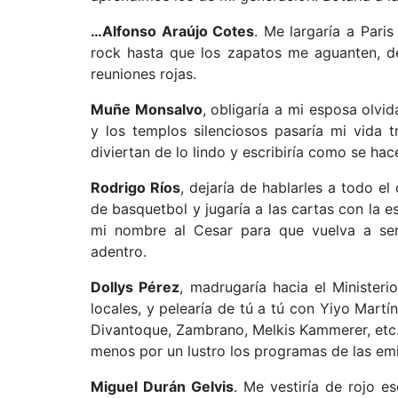
…Alfonso Araújo Cotes
. Me largaría a Paris
rock hasta que los zapatos me aguanten, d
reuniones rojas.
Muñe Monsalvo
, obligaría a mi esposa olvi
y los templos silenciosos pasaría mi vida 
diviertan de lo lindo y escribiría como se hace
Rodrigo Ríos
, dejaría de hablarles a todo e
de basquetbol y jugaría a las cartas con la e
mi nombre al Cesar para que vuelva a ser 
adentro.
Dollys Pérez
, madrugaría hacia el Ministeri
locales, y pelearía de tú a tú con Yiyo Mart
Divantoque, Zambrano, Melkis Kammerer, etc.
menos por un lustro los programas de las emi
Miguel Durán Gelvis
. Me vestiría de rojo es